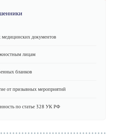
шенники
 медицинских документов
лжностным лицам
венных бланков
ие от призывных мероприятий
енность по статье 328 УК РФ