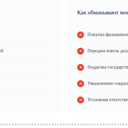
Как обманывают мо
Покупка фальшивых
ей
Передача взяток до
Подделка государст
Умышленное сокрыт
Уголовная ответств