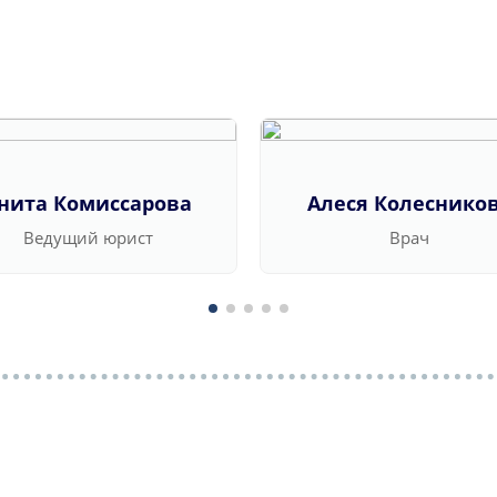
нита Комиссарова
Алеся Колеснико
Ведущий юрист
Врач