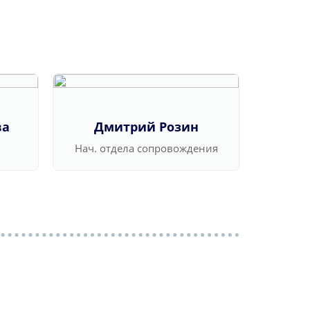
ва
Дмитрий Розин
Ва
Нач. отдела сопровождения