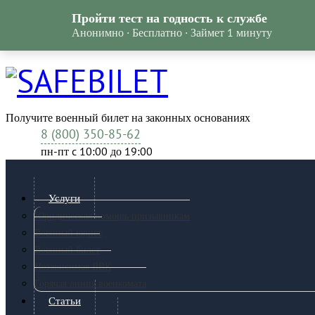
Пройти тест на годность к службе
Анонимно · Бесплатно · Займет 1 минуту
Получите военный билет на законных основаниях
8 (800) 350-85-62
пн-пт c 10:00 до 19:00
Услуги
Юридическая помощь призывникам
Военный юрист
Военный билет
Независимая ВВК
Горячая линия военкомата
Статьи