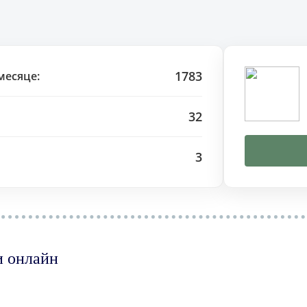
1783
месяце:
32
3
и онлайн