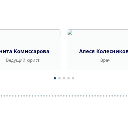
нита Комиссарова
Алеся Колеснико
Ведущий юрист
Врач