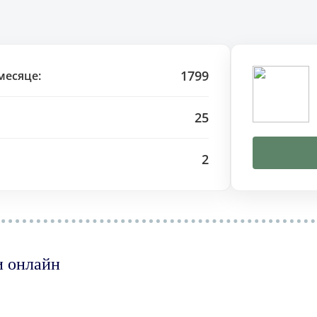
1799
месяце:
25
2
и онлайн