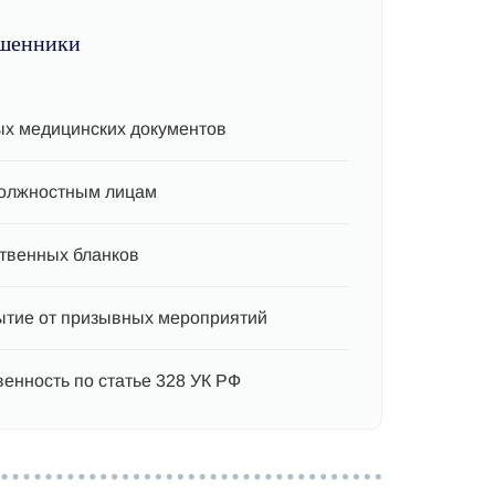
шенники
х медицинских документов
должностным лицам
ственных бланков
тие от призывных мероприятий
венность по статье 328 УК РФ