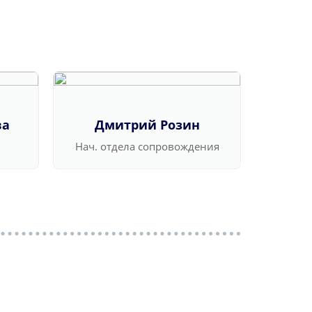
ва
Дмитрий Розин
Ва
Нач. отдела сопровождения