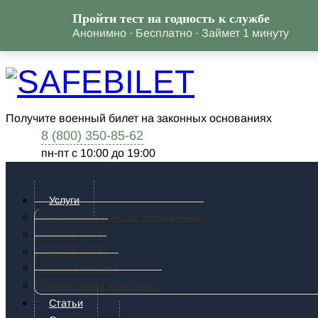
Пройти тест на годность к службе
Анонимно · Бесплатно · Займет 1 минуту
Получите военный билет на законных основаниях
8 (800) 350-85-62
пн-пт c 10:00 до 19:00
Услуги
Юридическая помощь призывникам
Военный юрист
Военный билет
Независимая ВВК
Горячая линия военкомата
Статьи