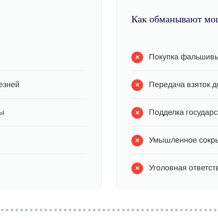
Как обманывают мо
Покупка фальшивы
езней
Передача взяток 
зы
Подделка государ
Умышленное сокры
Уголовная ответст