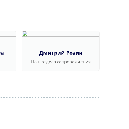
ва
Дмитрий Розин
Ва
Нач. отдела сопровождения