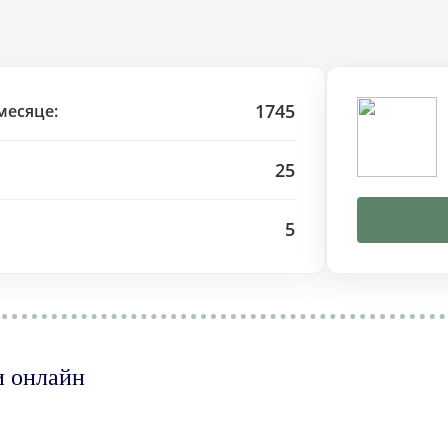
1745
месяце:
25
5
и онлайн