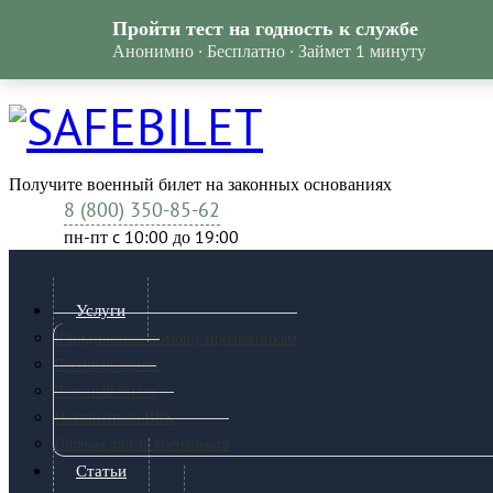
Пройти тест на годность к службе
Анонимно · Бесплатно · Займет 1 минуту
Получите военный билет на законных основаниях
8 (800) 350-85-62
пн-пт c 10:00 до 19:00
Услуги
Юридическая помощь призывникам
Военный юрист
Военный билет
Независимая ВВК
Горячая линия военкомата
Статьи