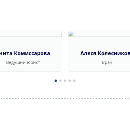
нита Комиссарова
Алеся Колеснико
Ведущий юрист
Врач