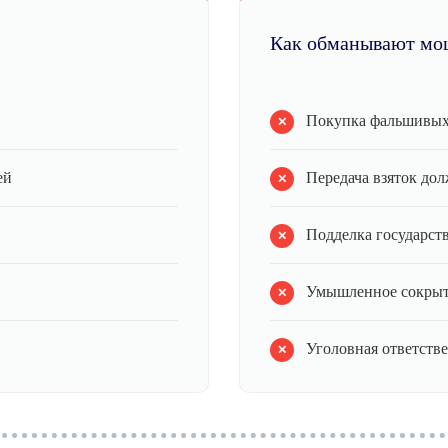
Как обманывают мо
Покупка фальшивых
ей
Передача взяток до
Подделка государст
Умышленное сокрыт
Уголовная ответств