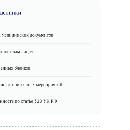
шенники
 медицинских документов
лжностным лицам
венных бланков
ие от призывных мероприятий
енность по статье 328 УК РФ