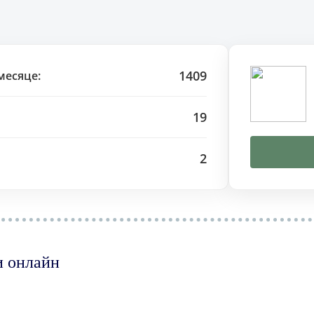
1409
месяце:
19
2
и онлайн