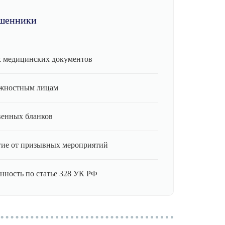
шенники
 медицинских документов
лжностным лицам
венных бланков
ие от призывных мероприятий
нность по статье 328 УК РФ