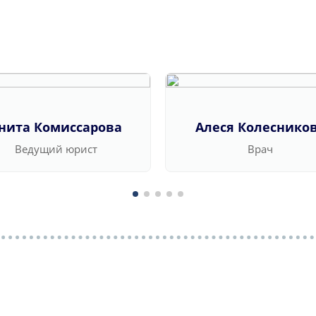
нита Комиссарова
Алеся Колеснико
Ведущий юрист
Врач