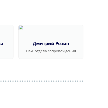
ва
Дмитрий Розин
Ва
Нач. отдела сопровождения