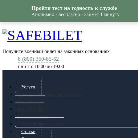
Пройти тест на годность к службе
Анонимно · Бесплатно · Займет 1 минуту
Получите военный билет на законных основаниях
8 (800) 350-85-62
пн-пт c 10:00 до 19:00
Услуги
Юридическая помощь призывникам
Военный юрист
Военный билет
Независимая ВВК
Горячая линия военкомата
Статьи