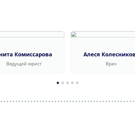
нита Комиссарова
Алеся Колеснико
Ведущий юрист
Врач