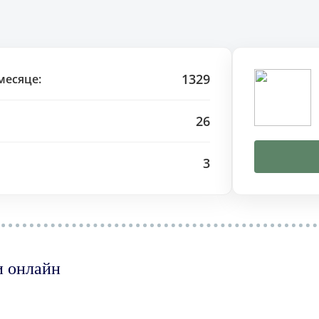
1329
месяце:
26
3
и онлайн