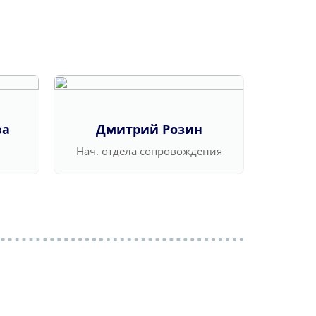
ва
Дмитрий Розин
Ва
Нач. отдела сопровождения