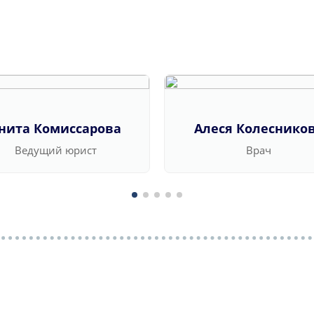
нита Комиссарова
Алеся Колеснико
Ведущий юрист
Врач