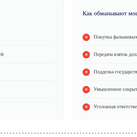
Как обманывают мо
Покупка фальшивых
ей
Передача взяток до
Подделка государст
Умышленное сокрыт
Уголовная ответств