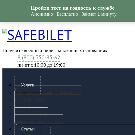
Пройти тест на годность к службе
Анонимно · Бесплатно · Займет 1 минуту
Получите военный билет на законных основаниях
8 (800) 350-85-62
пн-пт c 10:00 до 19:00
Услуги
Юридическая помощь призывникам
Военный юрист
Военный билет
Независимая ВВК
Горячая линия военкомата
Статьи