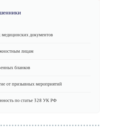
шенники
 медицинских документов
лжностным лицам
венных бланков
ие от призывных мероприятий
енность по статье 328 УК РФ