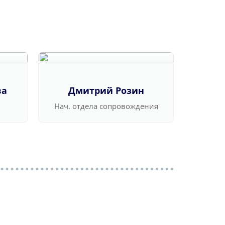
ва
Дмитрий Розин
Ва
Нач. отдела сопровождения