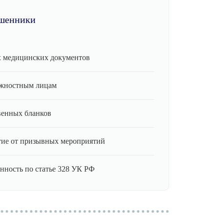
шенники
 медицинских документов
лжностным лицам
венных бланков
ие от призывных мероприятий
нность по статье 328 УК РФ