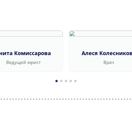
нита Комиссарова
Алеся Колеснико
Ведущий юрист
Врач