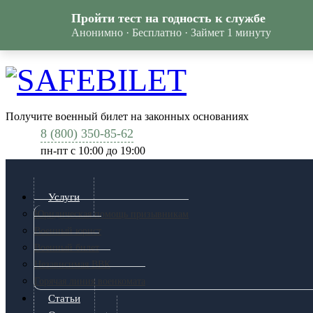
Пройти тест на годность к службе
Анонимно · Бесплатно · Займет 1 минуту
Получите военный билет на законных основаниях
8 (800) 350-85-62
пн-пт c 10:00 до 19:00
Услуги
Юридическая помощь призывникам
Военный юрист
Военный билет
Независимая ВВК
Горячая линия военкомата
Статьи