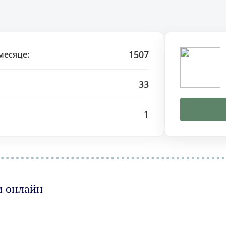
1507
месяце:
33
1
и онлайн