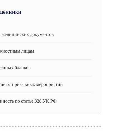
шенники
 медицинских документов
лжностным лицам
венных бланков
ие от призывных мероприятий
нность по статье 328 УК РФ