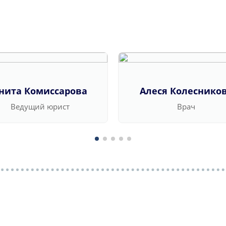
нита Комиссарова
Алеся Колеснико
Ведущий юрист
Врач