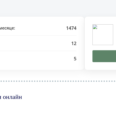
1474
месяце:
12
5
и онлайн