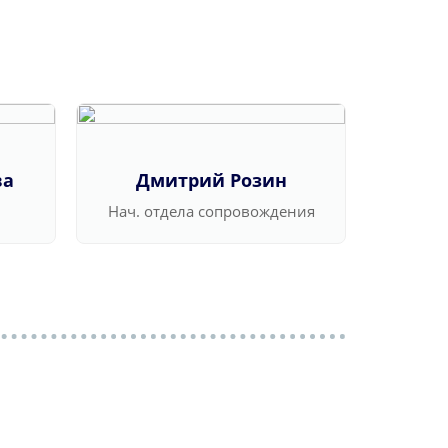
ва
Дмитрий Розин
Ва
Нач. отдела сопровождения