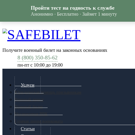
Пройти тест на годность к службе
Анонимно · Бесплатно · Займет 1 минуту
Получите военный билет на законных основаниях
8 (800) 350-85-62
пн-пт c 10:00 до 19:00
Услуги
Юридическая помощь призывникам
Военный юрист
Военный билет
Независимая ВВК
Горячая линия военкомата
Статьи