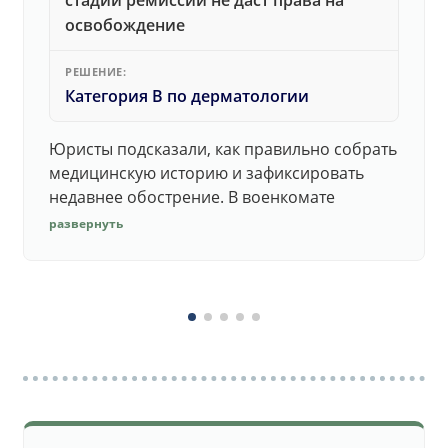
стадии ремиссии не даст права на
освобождение
РЕШЕНИЕ:
Категория В по дерматологии
Юристы подсказали, как правильно собрать
медицинскую историю и зафиксировать
недавнее обострение. В военкомате
дерматолог принял документы без споров.
развернуть