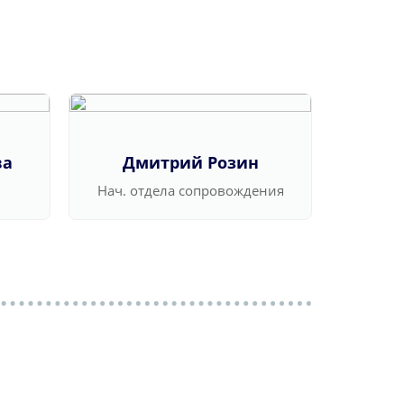
ва
Дмитрий Розин
Ва
Нач. отдела сопровождения