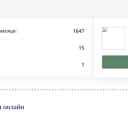
1647
месяце:
15
1
и онлайн