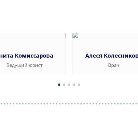
нита Комиссарова
Алеся Колеснико
Ведущий юрист
Врач