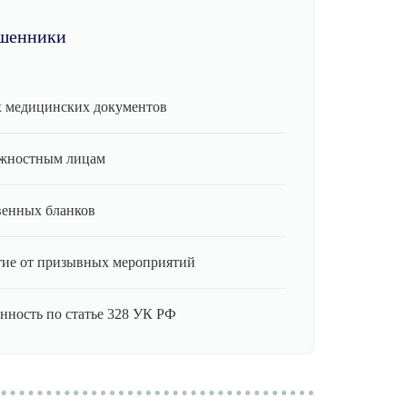
шенники
 медицинских документов
лжностным лицам
венных бланков
ие от призывных мероприятий
нность по статье 328 УК РФ