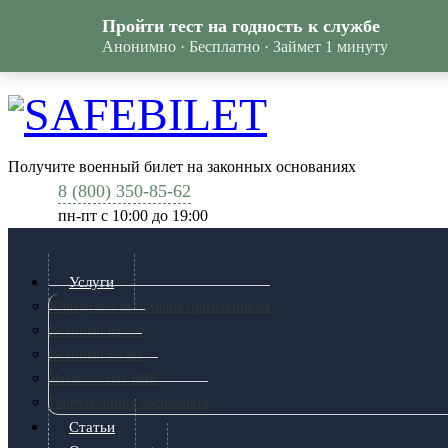
Пройти тест на годность к службе
Анонимно · Бесплатно · Займет 1 минуту
Получите военный билет на законных основаниях
8 (800) 350-85-62
пн-пт c 10:00 до 19:00
Услуги
Юридическая помощь призывникам
Военный юрист
Военный билет
Независимая ВВК
Горячая линия военкомата
Статьи