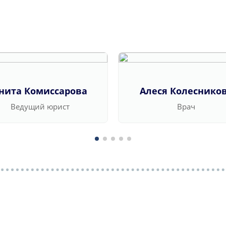
нита Комиссарова
Алеся Колеснико
Ведущий юрист
Врач