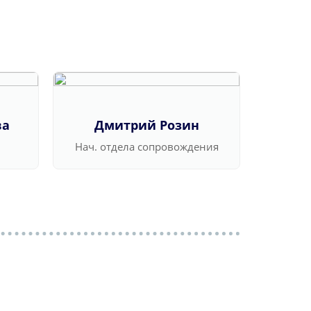
ва
Дмитрий Розин
Ва
Нач. отдела сопровождения