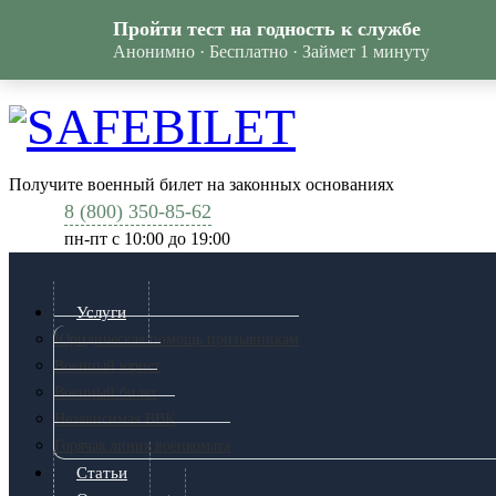
Пройти тест на годность к службе
Анонимно · Бесплатно · Займет 1 минуту
Получите военный билет на законных основаниях
8 (800) 350-85-62
пн-пт c 10:00 до 19:00
Услуги
Юридическая помощь призывникам
Военный юрист
Военный билет
Независимая ВВК
Горячая линия военкомата
Статьи