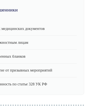
шенники
 медицинских документов
лжностным лицам
венных бланков
ие от призывных мероприятий
нность по статье 328 УК РФ