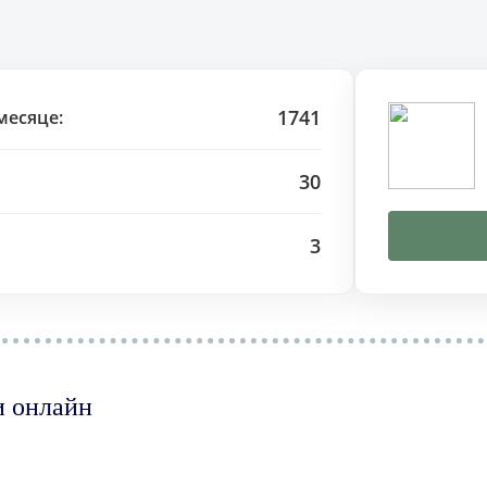
1741
месяце:
30
3
и онлайн