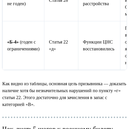
Статья 28
в
не годен)
расстройства
О
м
П
в
«Б-4»
(годен с
Статья 22
Функции ЦНС
о
ограничениями)
«д»
восстановились
я
о
н
Как видно из таблицы, основная цель призывника — доказать
наличие хотя бы незначительных нарушений по пункту «г»
статьи 22. Этого достаточно для зачисления в запас с
категорией «В».