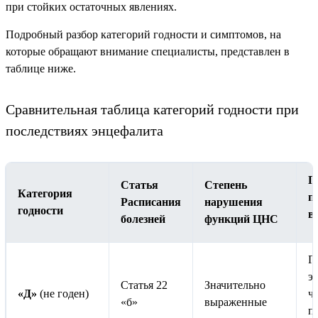
при стойких остаточных явлениях.
Подробный разбор категорий годности и симптомов, на
которые обращают внимание специалисты, представлен в
таблице ниже.
Сравнительная таблица категорий годности при
последствиях энцефалита
П
Статья
Степень
Категория
п
Расписания
нарушения
годности
в
болезней
функций ЦНС
Г
э
Статья 22
Значительно
«Д»
(не годен)
ч
«б»
выраженные
п