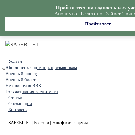
Пройти тест на годность к служ
Анонимно · Бесплатно · Займет 1 мин
Пройти тест
Услуги
Юридическая помощь призывникам
Военный юрист
Военный билет
Независимая ВВК
Горячая линия военкомата
Статьи
О компании
Контакты
SAFEBILET
Болезни
Энцефалит и армия
|
|