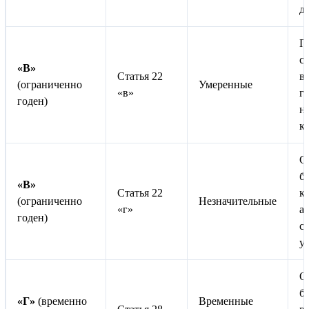
д
П
сл
«В»
Статья 22
в
(ограниченно
Умеренные
«в»
г
годен)
н
к
С
б
«В»
Статья 22
к
(ограниченно
Незначительные
«г»
а
годен)
с
у
О
б
«Г»
(временно
Временные