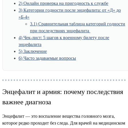
2
Онлайн проверка на пригодность к службе
3
Категории годности после энцефалита: от «Д» до
«Б-4»
3.1
Сравнительная таблица категорий годности
при последствиях энцефалита
4
Чек-лист: 5 шагов к военному билету после
энцефалита
5
Заключение
6
Часто задаваемые вопросы
Энцефалит и армия: почему последствия
важнее диагноза
Энцефалит — это воспаление вещества головного мозга,
которое редко проходит без следа. Для врачей на медицинском