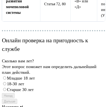
развития
«В» или
Статья 72, 80
по
мочеполовой
«Д»
инс
системы
(УЗ
Онлайн проверка на пригодность к
службе
Сколько вам лет?
Этот вопрос поможет нам определить дальнейший
план действий.
Младше 18 лет
18-30 лет
Старше 30 лет
Назад
Дальше
Нажмите ↵