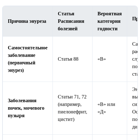
Статья
Вероятная
Пр
Причина энуреза
Расписания
категория
болезней
годности
Са
Самостоятельное
рас
заболевание
Статья 88
«В»
слу
(первичный
под
энурез)
ста
Эну
Статьи 71, 72
выс
Заболевания
(например,
«В» или
сим
почек, мочевого
пиелонефрит,
«Д»
Осв
пузыря
цистит)
по 
диа