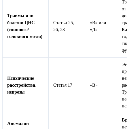
Тре
от 
Травмы или
док
болезни ЦНС
Статьи 25,
«В» или
тра
(спинного/
26, 28
«Д»
Кат
головного мозга)
год
тяж
фун
Эну
про
Психические
нев
расстройства,
Статья 17
«В»
рас
неврозы
Тре
наб
пси
Вр
Аномалии
пат