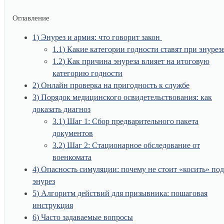
Оглавление
1
Энурез и армия: что говорит закон
1.1
Какие категории годности ставят при энурез
1.2
Как причина энуреза влияет на итоговую
категорию годности
2
Онлайн проверка на пригодность к службе
3
Порядок медицинского освидетельствования: как
доказать диагноз
3.1
Шаг 1: Сбор предварительного пакета
документов
3.2
Шаг 2: Стационарное обследование от
военкомата
4
Опасность симуляции: почему не стоит «косить» под
энурез
5
Алгоритм действий для призывника: пошаговая
инструкция
6
Часто задаваемые вопросы