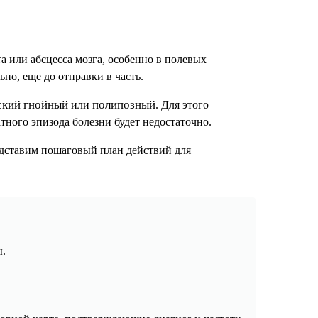
 или абсцесса мозга, особенно в полевых
но, еще до отправки в часть.
ский гнойный
полипозный
или
. Для этого
ного эпизода болезни будет недостаточно.
редставим пошаговый план действий для
ы.