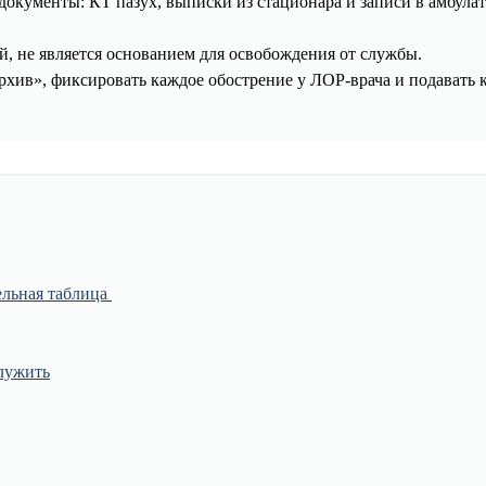
документы: КТ пазух, выписки из стационара и записи в амбула
, не является основанием для освобождения от службы.
хив», фиксировать каждое обострение у ЛОР-врача и подавать 
ельная таблица
лужить