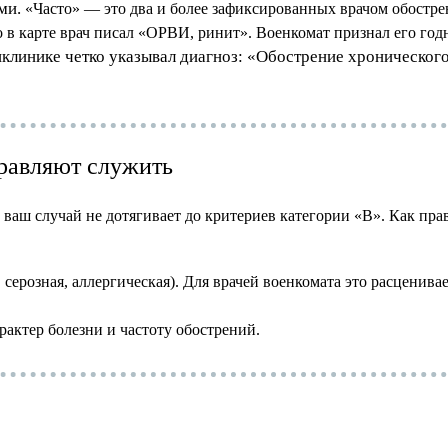
ми.
«Часто» — это два и более зафиксированных врачом обострен
но в карте врач писал «ОРВИ, ринит». Военкомат признал его го
иклинике четко указывал диагноз: «Обострение хроническог
правляют служить
аш случай не дотягивает до критериев категории «В». Как прави
 серозная, аллергическая). Для врачей военкомата это расцени
актер болезни и частоту обострений.