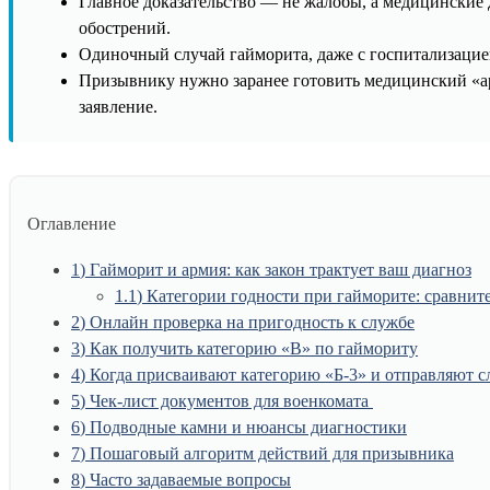
Главное доказательство — не жалобы, а медицинские 
обострений.
Одиночный случай гайморита, даже с госпитализацией
Призывнику нужно заранее готовить медицинский «ар
заявление.
Оглавление
1
Гайморит и армия: как закон трактует ваш диагноз
1.1
Категории годности при гайморите: сравнит
2
Онлайн проверка на пригодность к службе
3
Как получить категорию «В» по гаймориту
4
Когда присваивают категорию «Б-3» и отправляют с
5
Чек-лист документов для военкомата
6
Подводные камни и нюансы диагностики
7
Пошаговый алгоритм действий для призывника
8
Часто задаваемые вопросы