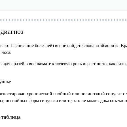
 диагноз
ывают Расписание болезней) вы не найдете слова «гайморит». 
 носа.
 для врачей в военкомате ключевую роль играет не то, как сильн
руппы:
иагностирован хронический гнойный или полипозный синусит с
х, негнойных форм синусита или те, кто не может доказать част
я таблица