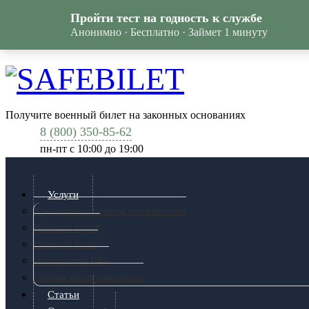
Пройти тест на годность к службе
Анонимно · Бесплатно · Займет 1 минуту
Получите военный билет на законных основаниях
8 (800) 350-85-62
пн-пт c 10:00 до 19:00
Услуги
Юридическая помощь призывникам
Военный юрист
Военный билет
Независимая ВВК
Горячая линия военкомата
Статьи