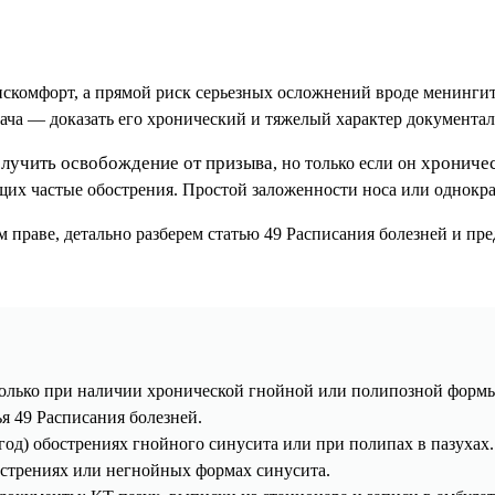
скомфорт, а прямой риск серьезных осложнений вроде менингита
дача — доказать его хронический и тяжелый характер документаль
лучить освобождение от призыва
хрониче
, но только если он
их частые обострения. Простой заложенности носа или однократ
м праве, детально разберем статью 49 Расписания болезней и п
только при наличии хронической гнойной или полипозной форм
я 49 Расписания болезней.
 год) обострениях гнойного синусита или при полипах в пазухах.
острениях или негнойных формах синусита.