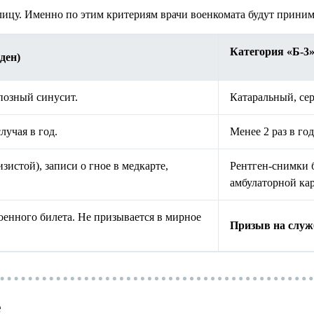
лицу. Именно по этим критериям врачи военкомата будут приним
Категория «Б-3»
ден)
озный синусит.
Катаральный, сер
лучая в год.
Менее 2 раз в го
зистой), записи о гное в медкарте,
Рентген-снимки б
амбулаторной кар
оенного билета. Не призывается в мирное
Призыв на служ
е