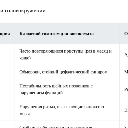
ри головокружении
гория
Ключевой симптом для военкомата
О
Часто повторяющиеся приступы (раз в месяц и
А
чаще)
Обмороки, стойкий цефалгический синдром
М
Нестабильность шейных позвонков с
Р
нарушением функций
Нарушения ритма, вызывающие гипоксию
Э
мозга
Стойкие фобические или тревожные
З