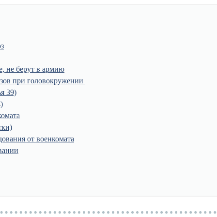
оз
 не берут в армию
озов при головокружении
я 39)
)
комата
тки)
ования от военкомата
овании