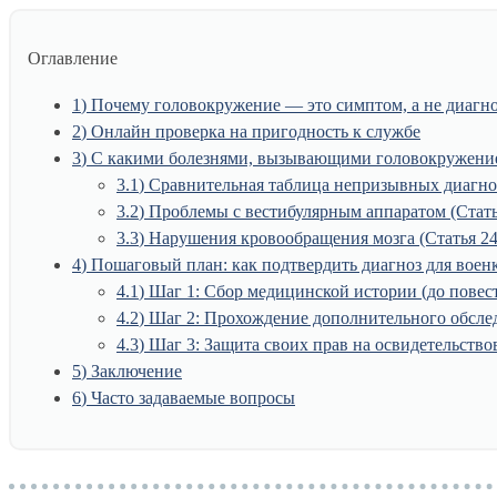
Оглавление
1
Почему головокружение — это симптом, а не диагн
2
Онлайн проверка на пригодность к службе
3
С какими болезнями, вызывающими головокружение,
3.1
Сравнительная таблица непризывных диагн
3.2
Проблемы с вестибулярным аппаратом (Стать
3.3
Нарушения кровообращения мозга (Статья 24
4
Пошаговый план: как подтвердить диагноз для воен
4.1
Шаг 1: Сбор медицинской истории (до повес
4.2
Шаг 2: Прохождение дополнительного обслед
4.3
Шаг 3: Защита своих прав на освидетельств
5
Заключение
6
Часто задаваемые вопросы