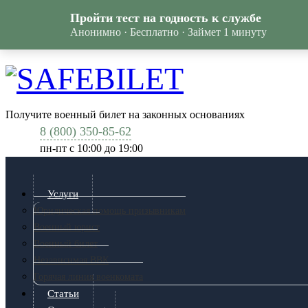
Пройти тест на годность к службе
Анонимно · Бесплатно · Займет 1 минуту
Получите военный билет на законных основаниях
8 (800) 350-85-62
пн-пт c 10:00 до 19:00
Услуги
Юридическая помощь призывникам
Военный юрист
Военный билет
Независимая ВВК
Горячая линия военкомата
Статьи