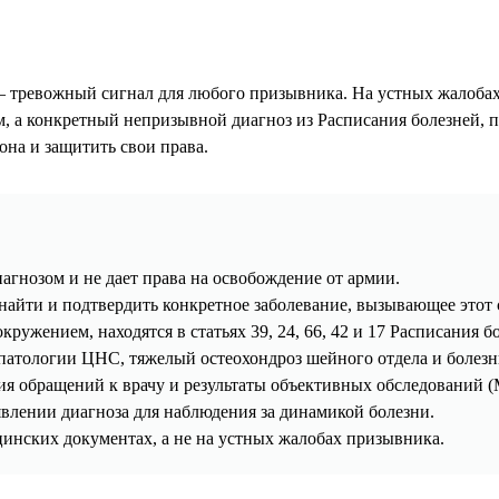
— тревожный сигнал для любого призывника. На устных жалобах 
м, а конкретный непризывной диагноз из Расписания болезней,
она и защитить свои права.
иагнозом и не дает права на освобождение от армии.
найти и подтвердить конкретное заболевание, вызывающее этот
ужением, находятся в статьях 39, 24, 66, 42 и 17 Расписания б
патологии ЦНС, тяжелый остеохондроз шейного отдела и болезн
ия обращений к врачу и результаты объективных обследований (
явлении диагноза для наблюдения за динамикой болезни.
цинских документах, а не на устных жалобах призывника.