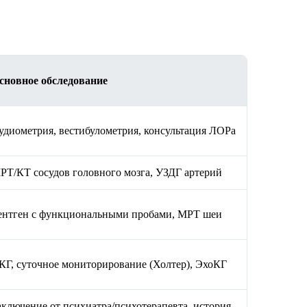
сновное обследование
удиометрия, вестибулометрия, консультация ЛОРа
РТ/КТ сосудов головного мозга, УЗДГ артерий
ентген с функциональными пробами, МРТ шеи
КГ, суточное мониторирование (Холтер), ЭхоКГ
аключение от психиатра/психотерапевта, история