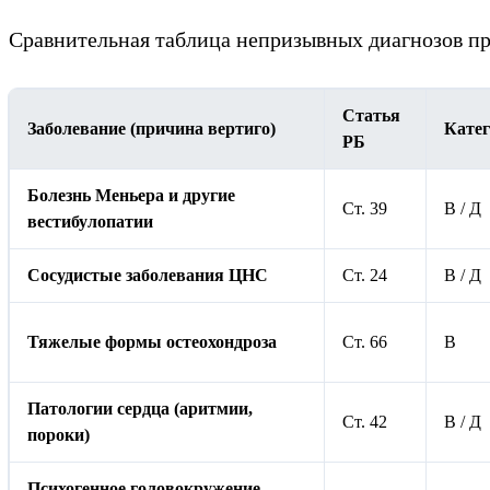
Сравнительная таблица непризывных диагнозов п
Статья
Заболевание (причина вертиго)
Кате
РБ
Болезнь Меньера и другие
Ст. 39
В / Д
вестибулопатии
Сосудистые заболевания ЦНС
Ст. 24
В / Д
Тяжелые формы остеохондроза
Ст. 66
В
Патологии сердца (аритмии,
Ст. 42
В / Д
пороки)
Психогенное головокружение