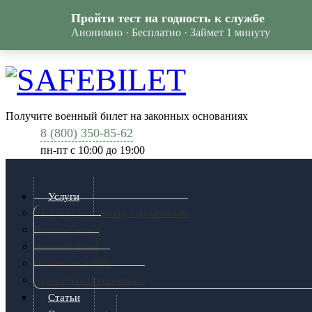
Пройти тест на годность к службе
Анонимно · Бесплатно · Займет 1 минуту
Получите военный билет на законных основаниях
8 (800) 350-85-62
пн-пт c 10:00 до 19:00
Услуги
Юридическая помощь призывникам
Военный юрист
Военный билет
Независимая ВВК
Горячая линия военкомата
Статьи