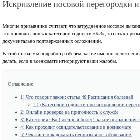
Искривление носовой перегородки и
Многие призывники считают, что затрудненное носовое дыхани
это приводит лишь к категории годности «Б-3», то есть к при
документально подтвержденных осложнений.
В этой статье мы подробно разберем, какие именно осложнени
делать, если в военкомате игнорируют ваши жалобы.
Оглавление
1
Что говорит закон: статья 49 Расписания болезней
1.1
Категории годности при искривлении перего
2
Онлайн проверка на пригодность к службе
3
Категория «В» (военный билет): какие осложнения
4
Как проходит освидетельствование в военкомате
5
Чек-лист: как доказать непризывное заболевание