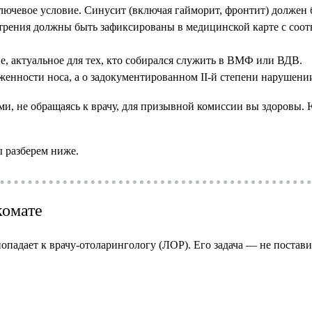
лючевое условие. Синусит (включая гайморит, фронтит) должен
острения должны быть зафиксированы в медицинской карте с со
е, актуальное для тех, кто собирался служить в ВМФ или ВДВ.
ложенности носа, а о задокументированном II-й степени наруше
и, не обращаясь к врачу, для призывной комиссии вы здоровы.
 разберем ниже.
комате
падает к врачу-отоларингологу (ЛОР). Его задача — не постави