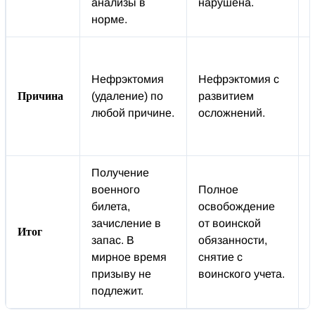
анализы в
нарушена.
норме.
Нефрэктомия
Нефрэктомия с
Причина
(удаление) по
развитием
любой причине.
осложнений.
Получение
военного
Полное
билета,
освобождение
зачисление в
от воинской
Итог
запас. В
обязанности,
мирное время
снятие с
призыву не
воинского учета.
подлежит.