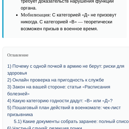
требует доказательств нарушения функций
органа.
Мобилизация:
С категорией «Д» не призовут
никогда. С категорией «В» — теоретически
возможен призыв в военное время.
Оглавление
1
Почему с одной почкой в армию не берут: риски для
здоровья
2
Онлайн проверка на пригодность к службе
3
Закон на вашей стороне: статьи «Расписания
болезней»
4
Какую категорию годности дадут: «В» или «Д»?
5
Пошаговый план действий в военкомате: чек-лист
призывника
5.1
Какие документы собрать заранее: полный списо
6
Частный случай: резекция почки