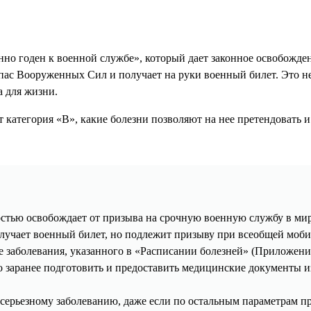
но годен к военной службе», который дает законное освобожде
запас Вооруженных Сил и получает на руки военный билет. Это н
а для жизни.
ет категория «В», какие болезни позволяют на нее претендовать 
остью освобождает от призыва на срочную военную службу в мир
олучает военный билет, но подлежит призыву при всеобщей моби
е заболевания, указанного в «Расписании болезней» (Приложен
о заранее подготовить и предоставить медицинские документы 
 серьезному заболеванию, даже если по остальным параметрам 