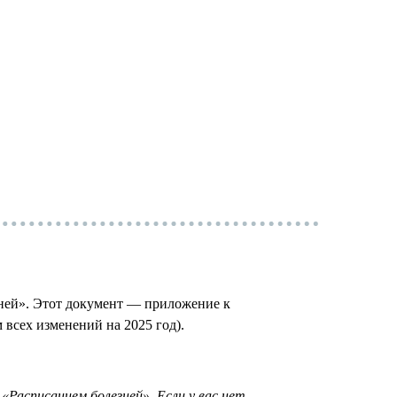
зней». Этот документ — приложение к
всех изменений на 2025 год).
«Расписанием болезней». Если у вас нет