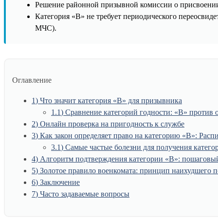
Решение районной призывной комиссии о присвоении
Категория «В» не требует периодического переосвид
МЧС).
Оглавление
1
Что значит категория «В» для призывника
1.1
Сравнение категорий годности: «В» против 
2
Онлайн проверка на пригодность к службе
3
Как закон определяет право на категорию «В»: Расп
3.1
Самые частые болезни для получения категор
4
Алгоритм подтверждения категории «В»: пошаговый
5
Золотое правило военкомата: принцип наихудшего п
6
Заключение
7
Часто задаваемые вопросы