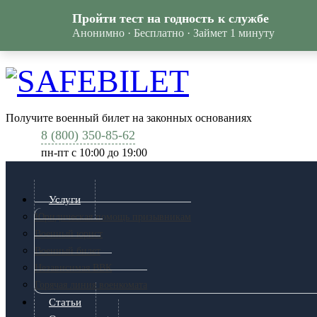
Пройти тест на годность к службе
Анонимно · Бесплатно · Займет 1 минуту
Получите военный билет на законных основаниях
8 (800) 350-85-62
пн-пт c 10:00 до 19:00
Услуги
Юридическая помощь призывникам
Военный юрист
Военный билет
Независимая ВВК
Горячая линия военкомата
Статьи