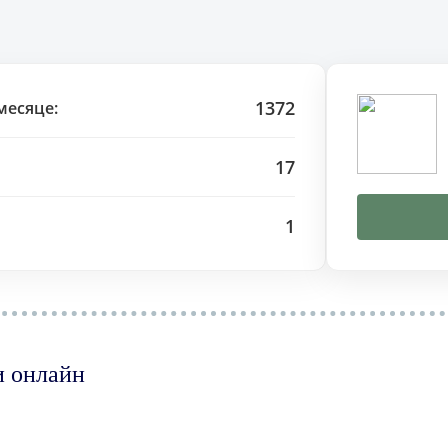
1372
месяце:
17
1
и онлайн