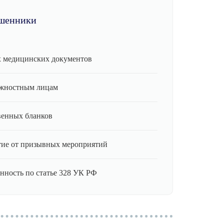
шенники
 медицинских документов
лжностным лицам
венных бланков
ие от призывных мероприятий
нность по статье 328 УК РФ