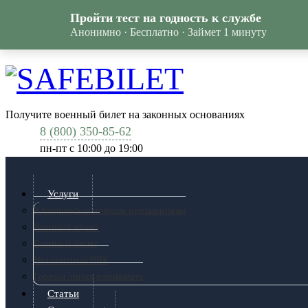
Пройти тест на годность к службе
Анонимно · Бесплатно · Займет 1 минуту
Получите военный билет на законных основаниях
8 (800) 350-85-62
пн-пт c 10:00 до 19:00
Услуги
Юридическая помощь призывникам
Военный юрист
Военный билет
Независимая ВВК
Горячая линия военкомата
Статьи