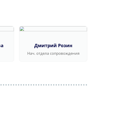
ва
Дмитрий Розин
Ва
Нач. отдела сопровождения