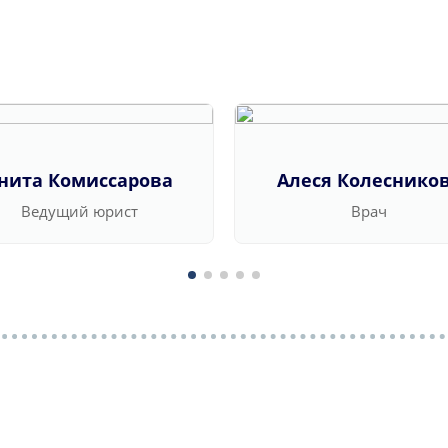
нита Комиссарова
Алеся Колеснико
Ведущий юрист
Врач