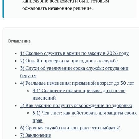
канцелярию военкомата и быть готовым
обжаловать незаконное решение.
Оглавление
1
Сколько служить в армии по закону в 2026 году
2
Онлайн проверка на пригодность к службе
3
Слухи об увеличении срока службы: откуда они
берутся
4
Реальные изменения: призывной возраст до 30 лет
4.1
Сравнение правил призыва: до и после
изменений
5
Как законно получить освобождение по здоровью
5.1
Чек-лист: как действовать для защиты своих
прав
6
Срочная служба или контракт: что выбрать?
7
Заключение