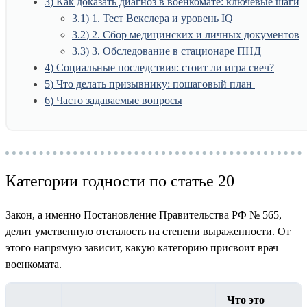
3
Как доказать диагноз в военкомате: ключевые шаги
3.1
1. Тест Векслера и уровень IQ
3.2
2. Сбор медицинских и личных документов
3.3
3. Обследование в стационаре ПНД
4
Социальные последствия: стоит ли игра свеч?
5
Что делать призывнику: пошаговый план
6
Часто задаваемые вопросы
Категории годности по статье 20
Закон, а именно Постановление Правительства РФ № 565,
делит умственную отсталость на степени выраженности. От
этого напрямую зависит, какую категорию присвоит врач
военкомата.
Что это