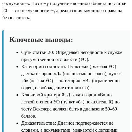
сослуживцев. Поэтому получение военного билета по статье
20 — это не «уклонение», а реализация законного права на
безопасность.
Ключевые выводы:
Суть статьи 20:
Определяет негодность к службе
при умственной отсталости (УО).
Категории годности:
Пункт «а» (тяжелая УО)
дает категорию «Д» (полностью не годен), пункт
«б» (легкая УО) — категорию «В» (ограниченно
годен, освобождение от призыва).
Ключевой критерий:
Для категории «В» по
легкой степени УО (пункт «б») показатель IQ по
тесту Векслера должен быть в диапазоне 50–69
баллов.
Доказательства:
Диагноз подтверждается не
словами, а документами: медкартой с детскими