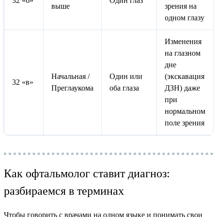
32 «б»
Один глаз
выше
зрения на
одном глазу
Изменения
на глазном
дне
Начальная /
Один или
(экскавация
32 «в»
Преглаукома
оба глаза
ДЗН) даже
при
нормальном
поле зрения
Как офтальмолог ставит диагноз:
разбираемся в терминах
Чтобы говорить с врачами на одном языке и понимать свои