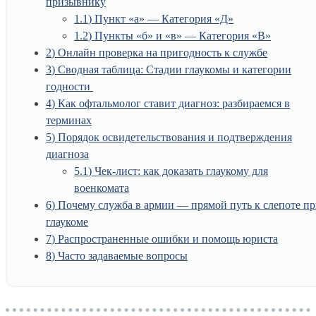
призывнику
1.1
Пункт «а» — Категория «Д»
1.2
Пункты «б» и «в» — Категория «В»
2
Онлайн проверка на пригодность к службе
3
Сводная таблица: Стадии глаукомы и категории
годности
4
Как офтальмолог ставит диагноз: разбираемся в
терминах
5
Порядок освидетельствования и подтверждения
диагноза
5.1
Чек-лист: как доказать глаукому для
военкомата
6
Почему служба в армии — прямой путь к слепоте п
глаукоме
7
Распространенные ошибки и помощь юриста
8
Часто задаваемые вопросы