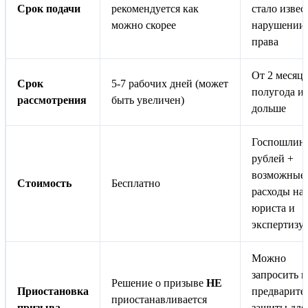
Срок подачи
рекомендуется как
стало извес
можно скорее
нарушении
права
От 2 месяце
Срок
5-7 рабочих дней (может
полугода и
рассмотрения
быть увеличен)
дольше
Госпошлина
рублей +
возможные
Стоимость
Бесплатно
расходы на
юриста и
экспертизу
Можно
запросить 
Решение о призыве
НЕ
Приостановка
предварите
приостанавливается
призыва
защиты для