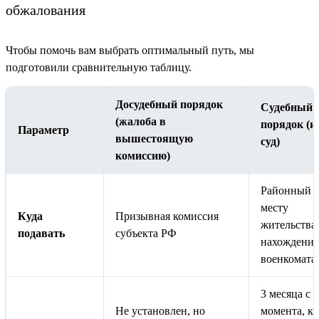
обжалования
Чтобы помочь вам выбрать оптимальный путь, мы
подготовили сравнительную таблицу.
Досудебный порядок
Судебный
(жалоба в
порядок (и
Параметр
вышестоящую
суд)
комиссию)
Районный с
месту
Куда
Призывная комиссия
жительства
подавать
субъекта РФ
нахождения
военкомата
3 месяца с
Не установлен, но
момента, ка