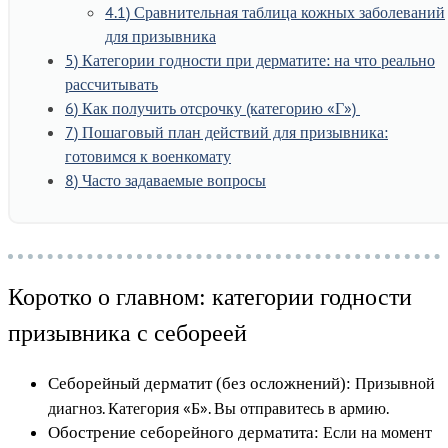
4.1
Сравнительная таблица кожных заболеваний
для призывника
5
Категории годности при дерматите: на что реально
рассчитывать
6
Как получить отсрочку (категорию «Г»)
7
Пошаговый план действий для призывника:
готовимся к военкомату
8
Часто задаваемые вопросы
Коротко о главном: категории годности
призывника с себореей
Призывной
Себорейный дерматит (без осложнений):
диагноз. Категория «Б». Вы отправитесь в армию.
Если на момент
Обострение себорейного дерматита: