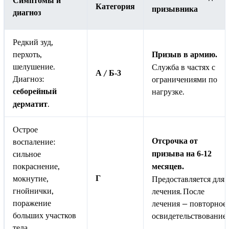
Симптомы и
Категория
призывника
диагноз
Редкий зуд,
перхоть,
Призыв в армию.
шелушение.
Служба в частях с
/
А
Б-3
Диагноз:
ограничениями по
нагрузке.
себорейный
.
дерматит
Острое
воспаление:
Отсрочка от
сильное
призыва на 6-12
покраснение,
месяцев.
мокнутие,
Г
Предоставляется для
гнойнички,
лечения. После
поражение
лечения — повторное
больших участков
освидетельствование.
тела.