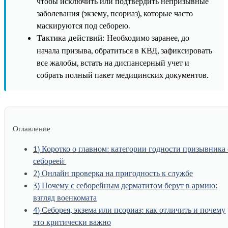
чтобы исключить или подтвердить непризывные
заболевания (экзему, псориаз), которые часто
маскируются под себорею.
Необходимо заранее, до
Тактика действий:
начала призыва, обратиться в КВД, зафиксировать
все жалобы, встать на диспансерный учет и
собрать полный пакет медицинских документов.
Оглавление
1
Коротко о главном: категории годности призывника 
себореей
2
Онлайн проверка на пригодность к службе
3
Почему с себорейным дерматитом берут в армию:
взгляд военкомата
4
Себорея, экзема или псориаз: как отличить и почему
это критически важно