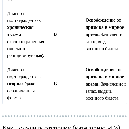
Диагноз
подтвержден как
Освобождение от
хроническая
призыва в мирное
Зачисление в
В
экзема
время.
(распространенная
запас, выдача
или часто
военного билета.
рецидивирующая).
Диагноз
Освобождение от
подтвержден как
призыва в мирное
(даже
Зачисление в
псориаз
В
время.
ограниченная
запас, выдача
форма).
военного билета.
Как получить отсрочку (категорию «Г»)