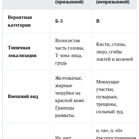
(призывной)
(непризывной)
Вероятная
Б-3
В
категория
Волосистая
Кисти, стопы,
часть головы,
Типичная
лицо, сгибы
Т-зона лица,
локализация
локтей и коленей
грудь
Желтоватые,
Мокнущие
жирные
участки,
чешуйки на
пузырьки,
Внешний вид
красной коже.
трещины,
Границы
сильный зуд.
размыты.
п. «в», п. «б»
Не дает
(распространенная