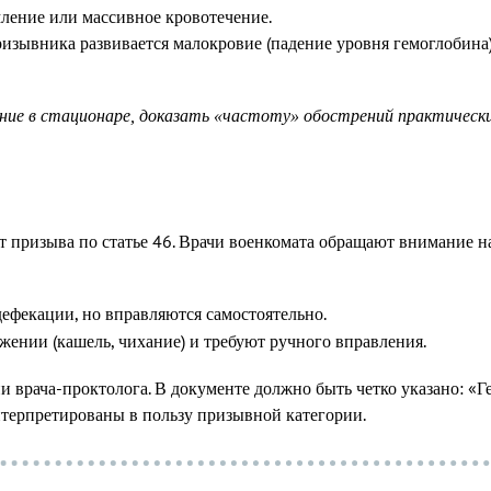
ление или массивное кровотечение.
изывника развивается малокровие (падение уровня гемоглобина)
ние в стационаре, доказать «частоту» обострений практическ
 призыва по статье 46. Врачи военкомата обращают внимание на
ефекации, но вправляются самостоятельно.
нии (кашель, чихание) и требуют ручного вправления.
рача-проктолога. В документе должно быть четко указано: «Гемо
нтерпретированы в пользу призывной категории.