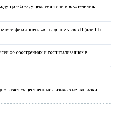
оводу тромбоза, ущемления или кровотечения.
еткой фиксацией: «выпадение узлов II (или III)
писей об обострениях и госпитализациях в
едполагает существенные физические нагрузки.