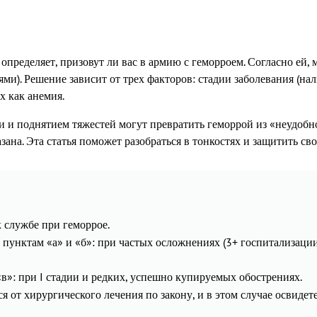
пределяет, призовут ли вас в армию с геморроем. Согласно ей, 
иями). Решение зависит от трех факторов: стадии заболевания (на
 как анемия.
 и поднятием тяжестей могут превратить геморрой из «неудобн
ана. Эта статья поможет разобраться в тонкостях и защитить сво
 службе при геморрое.
пунктам «а» и «б»: при частых осложнениях (3+ госпитализации 
в»: при I стадии и редких, успешно купируемых обострениях.
ся от хирургического лечения по закону, и в этом случае освид