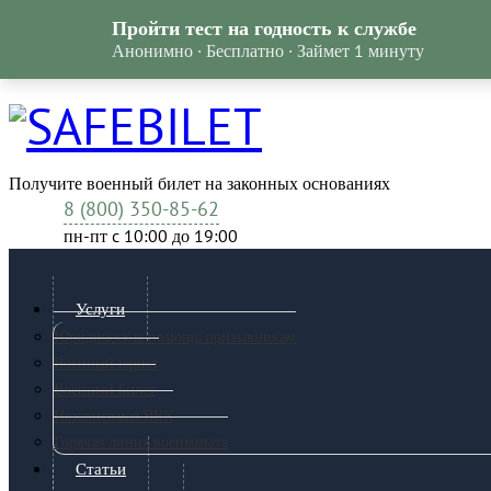
Пройти тест на годность к службе
Анонимно · Бесплатно · Займет 1 минуту
Получите военный билет на законных основаниях
8 (800) 350-85-62
пн-пт c 10:00 до 19:00
Услуги
Юридическая помощь призывникам
Военный юрист
Военный билет
Независимая ВВК
Горячая линия военкомата
Статьи