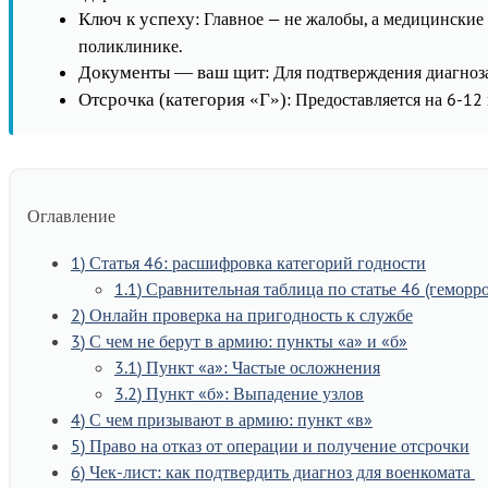
: Главное — не жалобы, а медицинские
Ключ к успеху
поликлинике.
: Для подтверждения диагноз
Документы — ваш щит
: Предоставляется на 6-12
Отсрочка (категория «Г»)
Оглавление
1
Статья 46: расшифровка категорий годности
1.1
Сравнительная таблица по статье 46 (геморр
2
Онлайн проверка на пригодность к службе
3
С чем не берут в армию: пункты «а» и «б»
3.1
Пункт «а»: Частые осложнения
3.2
Пункт «б»: Выпадение узлов
4
С чем призывают в армию: пункт «в»
5
Право на отказ от операции и получение отсрочки
6
Чек-лист: как подтвердить диагноз для военкомата